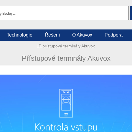
Technologie
Řešení
O Akuvox
Podpora
IP přístupové terminály Akuvox
Přístupové terminály Akuvox