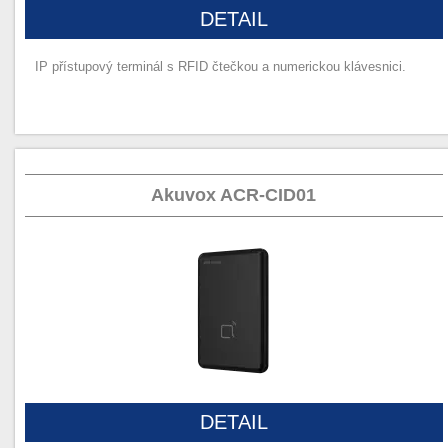
DETAIL
IP přístupový terminál s RFID čtečkou a numerickou klávesnici.
Akuvox ACR-CID01
DETAIL