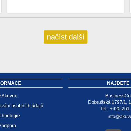
načíst další
FORMACE
NAJDETE
 Akuvox
BusinessCo
Dobrušská 1797/1, 1
ování osobních údajů
Tel.: +420 261
chnologie
info@akuv
Podpora