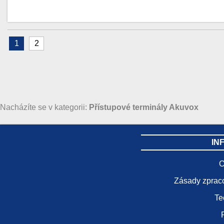
1
2
Nacházíte se v kategorii:
Přístupové terminály Akuvox
IN
O
Zásady zprac
Te