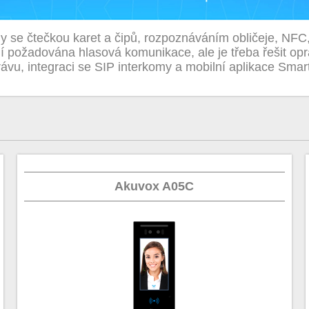
ly se čtečkou karet a čipů, rozpoznáváním obličeje, NFC
í požadována hlasová komunikace, ale je třeba řešit op
rávu, integraci se SIP interkomy a mobilní aplikace Smar
Akuvox A05C