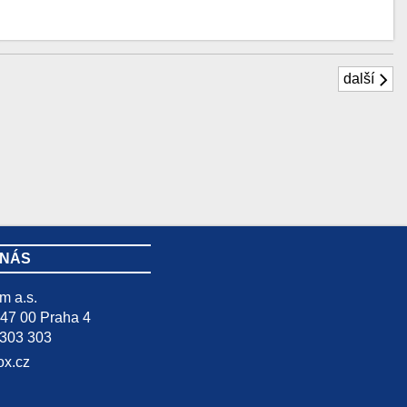
další
 NÁS
m a.s.
47 00 Praha 4
 303 303
ox.cz