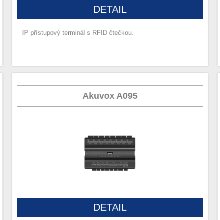
DETAIL
IP přístupový terminál s RFID čtečkou.
Akuvox A095
DETAIL