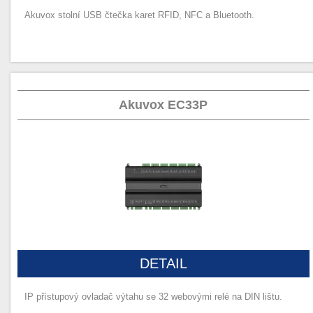
Akuvox stolní USB čtečka karet RFID, NFC a Bluetooth.
Akuvox EC33P
DETAIL
IP přístupový ovladač výtahu se 32 webovými relé na DIN lištu.